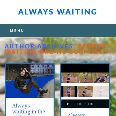
ALWAYS WAITING
Main menu
Skip
MENU
to
content
AUTHOR ARCHIVES:
ALWAYS
WAITING AND NO SUPPORT
Always
waiting in the
Always