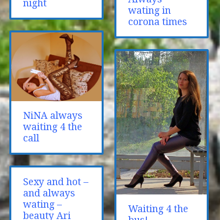
night
wating in
corona times
NiNA always
waiting 4 the
call
Sexy and hot –
and always
wating –
Waiting 4 the
beauty Ari