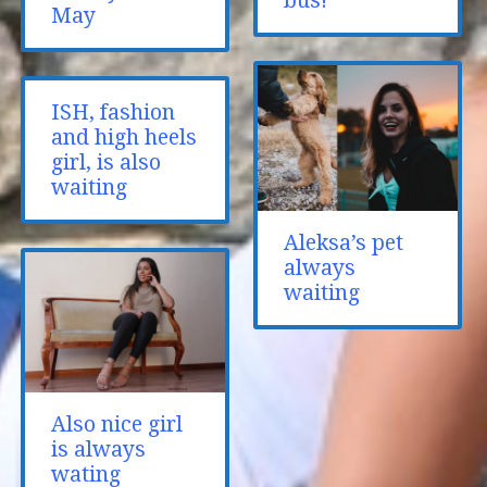
bus!
May
ISH, fashion
and high heels
girl, is also
waiting
Aleksa’s pet
always
waiting
Also nice girl
is always
wating