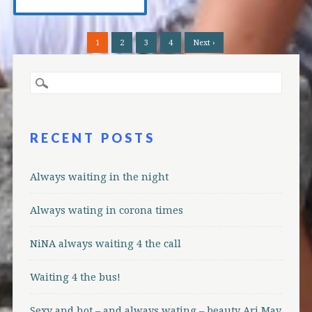
1
2
3
4
Next ›
RECENT POSTS
Always waiting in the night
Always wating in corona times
NiNA always waiting 4 the call
Waiting 4 the bus!
Sexy and hot – and always wating – beauty Ari May